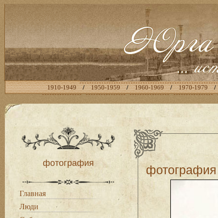
1910-1949
/
1950-1959
/
1960-1969
/
1970-1979
/
фотография
фотография
Главная
Люди