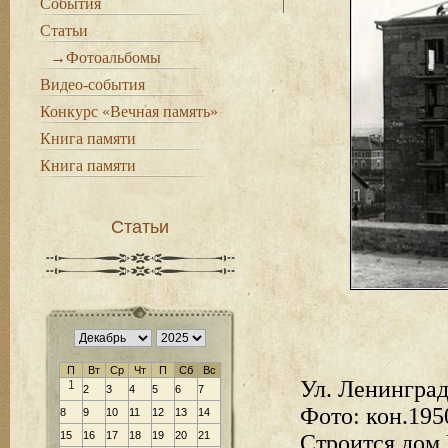
События
Статьи
→Фотоальбомы
Видео-события
Конкурс «Вечная память»
Книга памяти
Книга памяти
Статьи
П
Вт
Ср
Чт
П
Сб
Вс
Ул. Ленингра
1
2
3
4
5
6
7
Фото: кон.1950
8
9
10
11
12
13
14
15
16
17
18
19
20
21
Строится дом 