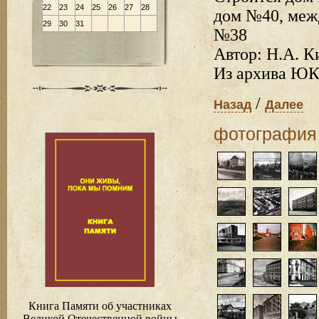
22
23
24
25
26
27
28
дом №40, меж
29
30
31
№38
Автор: Н.А. К
Из архива ЮК
/
Назад
Далее
фотография
Книга Памяти об участниках
Великой Отечественной войны