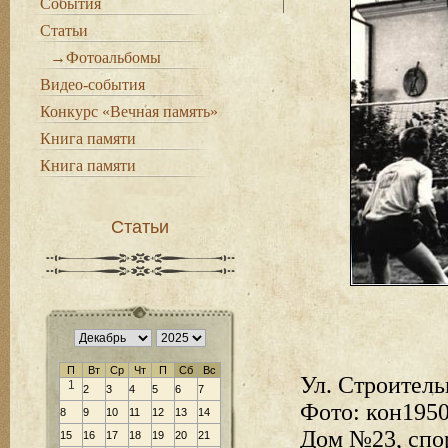
События
Статьи
→Фотоальбомы
Видео-события
Конкурс «Вечная память»
Книга памяти
Книга памяти
Статьи
П
Вт
Ср
Чт
П
Сб
Вс
Ул. Строитель
1
2
3
4
5
6
7
Фото: кон1950-
8
9
10
11
12
13
14
Дом №23, спо
15
16
17
18
19
20
21