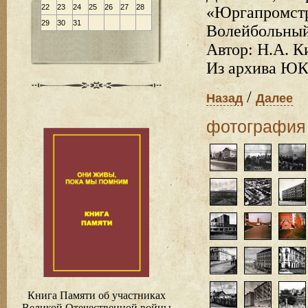
22
23
24
25
26
27
28
«Юргапромстро
29
30
31
Волейбольный
Автор: Н.А. К
Из архива ЮК
/
Назад
Далее
фотография
Книга Памяти об участниках
Великой Отечественной войны