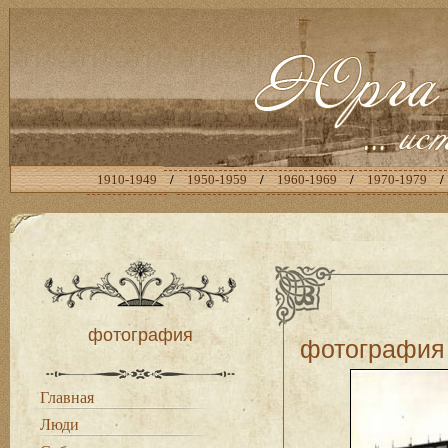
1910-1949
/
1950-1959
/
1960-1969
/
1970-1979
/
фотография
фотография
Главная
Люди