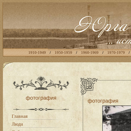
1910-1949
/
1950-1959
/
1960-1969
/
1970-1979
/
фотография
фотография
Главная
Люди