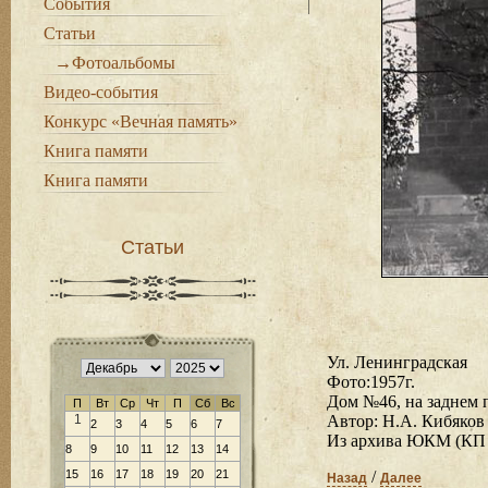
События
Статьи
→Фотоальбомы
Видео-события
Конкурс «Вечная память»
Книга памяти
Книга памяти
Статьи
Ул. Ленинградская
Фото:1957г.
Дом №46, на заднем 
П
Вт
Ср
Чт
П
Сб
Вс
1
Автор: Н.А. Кибяков
2
3
4
5
6
7
Из архива ЮКМ (КП 
8
9
10
11
12
13
14
15
16
17
18
19
20
21
/
Назад
Далее