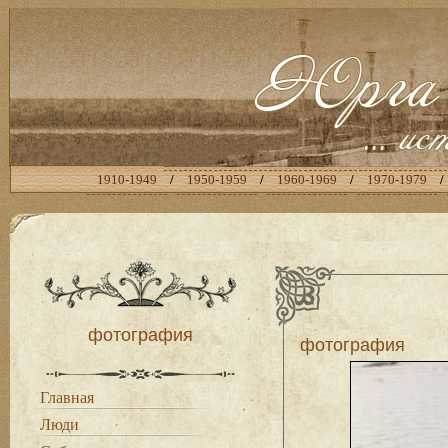
1910-1949
/
1950-1959
/
1960-1969
/
1970-1979
/
фотография
фотография
Главная
Люди