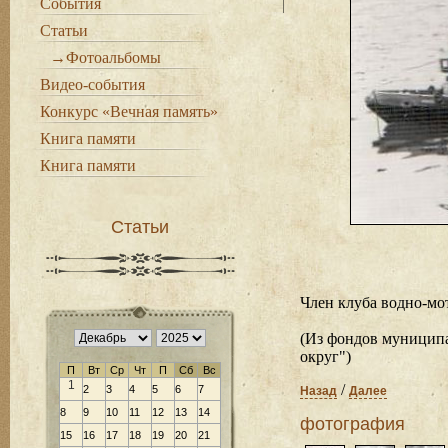
События
Статьи
→Фотоальбомы
Видео-события
Конкурс «Вечная память»
Книга памяти
Книга памяти
Статьи
Член клуба водно-мо
(Из фондов муницип
округ")
П
Вт
Ср
Чт
П
Сб
Вс
1
/
2
3
4
5
6
7
Назад
Далее
8
9
10
11
12
13
14
фотография
15
16
17
18
19
20
21