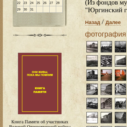
(Из фондов м
22
23
24
25
26
27
28
"Юргинский г
29
30
31
/
Назад
Далее
фотография
Книга Памяти об участниках
Великой Отечественной войны