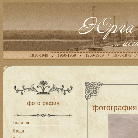
1910-1949
/
1950-1959
/
1960-1969
/
1970-1979
/
фотография
фотография
Главная
Люди