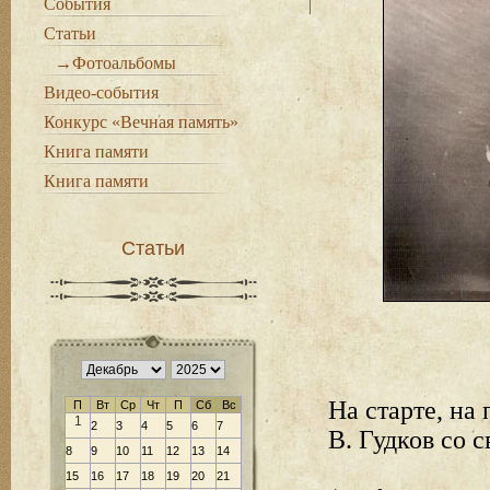
События
Статьи
→Фотоальбомы
Видео-события
Конкурс «Вечная память»
Книга памяти
Книга памяти
Статьи
На старте, на
П
Вт
Ср
Чт
П
Сб
Вс
1
2
3
4
5
6
7
В. Гудков со 
8
9
10
11
12
13
14
15
16
17
18
19
20
21