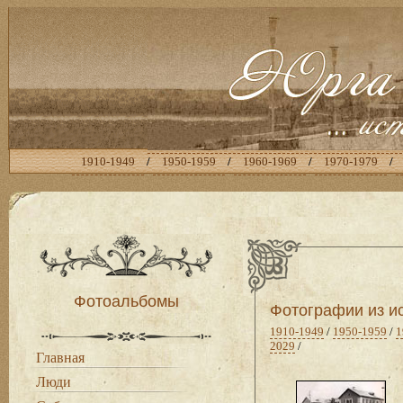
1910-1949
/
1950-1959
/
1960-1969
/
1970-1979
/
Фотоальбомы
Фотографии из и
1910-1949
/
1950-1959
/
1
2029
/
Главная
Люди