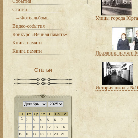
События
Статьи
→Фотоальбомы
Улицы города Юрга
Видео-события
Конкурс «Вечная память»
Книга памяти
Книга памяти
Праздник, памяти 
Статьи
История школы №1
П
Вт
Ср
Чт
П
Сб
Вс
1
2
3
4
5
6
7
8
9
10
11
12
13
14
15
16
17
18
19
20
21