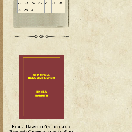
22
23
24
25
26
27
28
29
30
31
Книга Памяти об участниках
Великой Отечественной войны